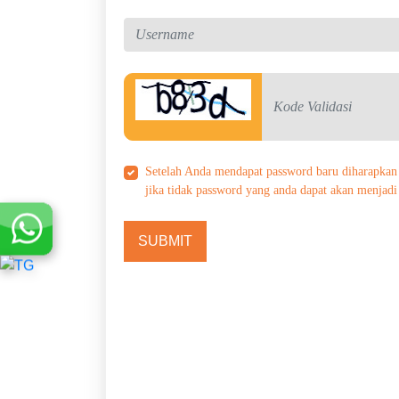
Setelah Anda mendapat password baru diharapkan
jika tidak password yang anda dapat akan menjad
SUBMIT