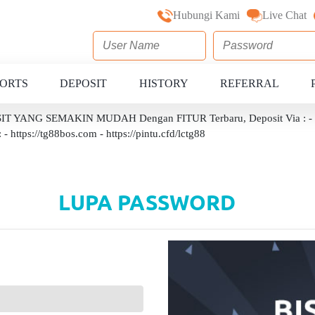
Hubungi Kami
Live Chat
PORTS
DEPOSIT
HISTORY
REFERRAL
SIT YANG SEMAKIN MUDAH Dengan FITUR Terbaru, Deposit Via :
https://tg88bos.com - https://pintu.cfd/lctg88
LUPA PASSWORD