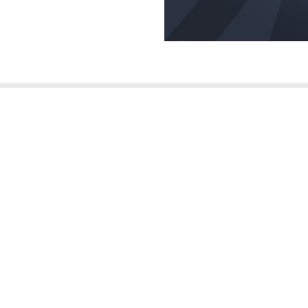
deo Tutorial
Hubungi Kami
Link Alternatif
Zo
 JUDI ONLINE TERBAI
 DI INDONESIA
TOGEL88 SLOT |
TOGEL88 BOLA |
TOGEL88 CASINO |
TOGEL88 PA
judi online terbaik dan terpercaya. Menyediakan permainan judi terlengkap
amin 100% kerahasiaan dan keamanan data untuk semua privasi para member set
ologi berkualitas tinggi yang tentunya akan membuat pengalaman bermain Anda