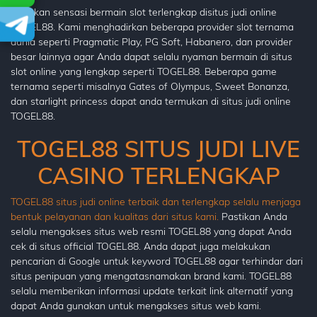
Rasakan sensasi bermain slot terlengkap disitus judi online
TOGEL88. Kami menghadirkan beberapa provider slot ternama
dunia seperti Pragmatic Play, PG Soft, Habanero, dan provider
besar lainnya agar Anda dapat selalu nyaman bermain di situs
slot online yang lengkap seperti TOGEL88. Beberapa game
ternama seperti misalnya Gates of Olympus, Sweet Bonanza,
dan starlight princess dapat anda termukan di situs judi online
TOGEL88.
TOGEL88 SITUS JUDI LIVE
CASINO TERLENGKAP
TOGEL88 situs judi online terbaik dan terlengkap selalu menjaga
bentuk pelayanan dan kualitas dari situs kami.
Pastikan Anda
selalu mengakses situs web resmi TOGEL88 yang dapat Anda
cek di situs official TOGEL88. Anda dapat juga melakukan
pencarian di Google untuk keyword TOGEL88 agar terhindar dari
situs penipuan yang mengatasnamakan brand kami. TOGEL88
selalu memberikan informasi update terkait link alternatif yang
dapat Anda gunakan untuk mengakses situs web kami.